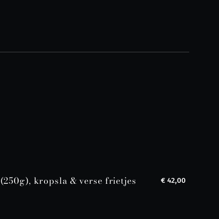
(250g), kropsla & verse frietjes
€ 42,00