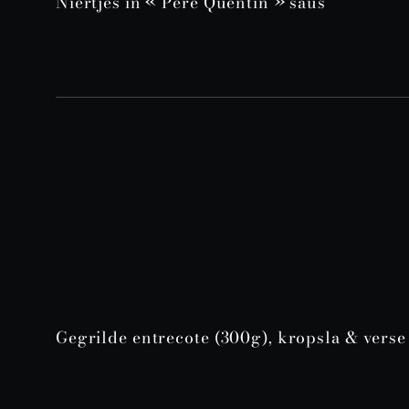
Niertjes in « Père Quentin » saus
Gegrilde entrecote (300g), kropsla & verse 