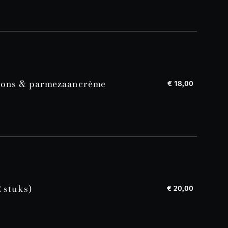
nons & parmezaancrème
€ 18,00
 stuks)
€ 20,00