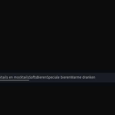
ktails en mocktails
Softs
Bieren
Speciale bieren
Warme dranken