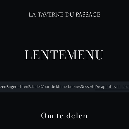
LENTEMENU
uzen
Bijgerechten
Salades
Voor de kleine boefjes
Desserts
De aperitieven, coc
Om te delen