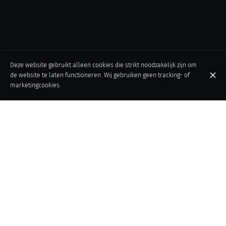
Deze website gebruikt alleen cookies die strikt noodzakelijk zijn om
de website te laten functioneren. Wij gebruiken geen tracking- of
marketingcookies.
De Taverne du Passage, een emblematisch Brussels restaurant,
verwelkomt u in een uitzonderlijk art-decokader in het hart van
de prestigieuze Koninginnegalerij. Ontdek een keuken die het
gastronomische erfgoed van België viert en er een vleugje
moderniteit aan toevoegt. Een plek waar traditie en innovatie
samenkomen om uw smaakpapillen te verwennen.