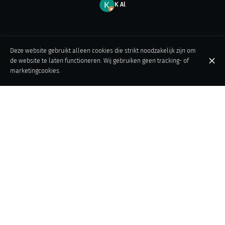
K Al
Deze website gebruikt alleen cookies die strikt noodzakelijk zijn om
de website te laten functioneren. Wij gebruiken geen tracking- of
marketingcookies.
Daniel V
1
2